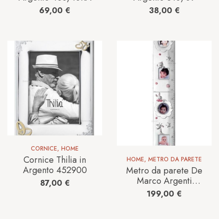
69,00
€
38,00
€
CORNICE
,
HOME
Cornice Thilia in
HOME
,
METRO DA PARETE
Argento 452900
Metro da parete De
Marco Argenti
87,00
€
Bambino in Argento
199,00
€
271491