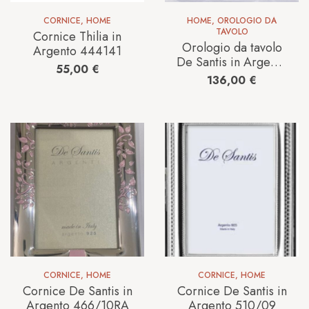
CORNICE
,
HOME
HOME
,
OROLOGIO DA
TAVOLO
Cornice Thilia in
Orologio da tavolo
Argento 444141
De Santis in Argento
55,00
€
6607_DA TAVOLO
136,00
€
CORNICE
,
HOME
CORNICE
,
HOME
Cornice De Santis in
Cornice De Santis in
Argento 466/10RA
Argento 510/09