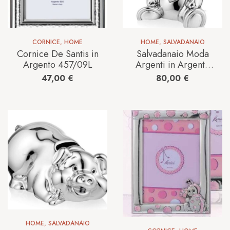
CORNICE
,
HOME
HOME
,
SALVADANAIO
Cornice De Santis in
Salvadanaio Moda
Argento 457/09L
Argenti in Argento
MA0001_ORSO_SA
47,00
€
80,00
€
LVADANAIO
HOME
,
SALVADANAIO