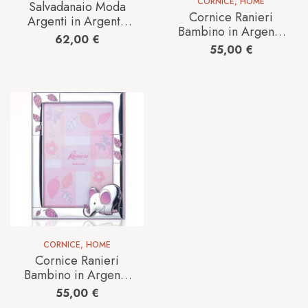
CORNICE
,
HOME
Salvadanaio Moda
Cornice Ranieri
Argenti in Argento
Bambino in Argento
MA00043_MAIALIN
62,00
€
580/3R_ROSA_COC
O_SALVADANAIO
55,00
€
CINELLA
CORNICE
,
HOME
Cornice Ranieri
Bambino in Argento
537/3R_ROSA_ELEF
55,00
€
ANTINO