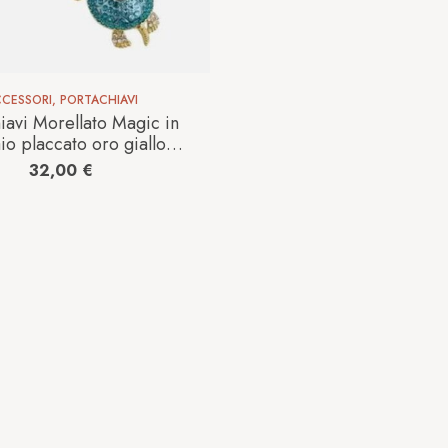
CESSORI
,
PORTACHIAVI
iavi Morellato Magic in
io placcato oro giallo
SD0411
32,00
€