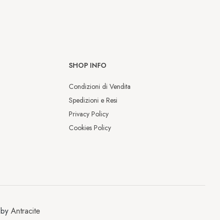
SHOP INFO
Condizioni di Vendita
Spedizioni e Resi
Privacy Policy
Cookies Policy
Chiusura estiva
Dal 9 al 17 agosto saremo chiusi per 
 by
Antracite
la pausa estiva.
