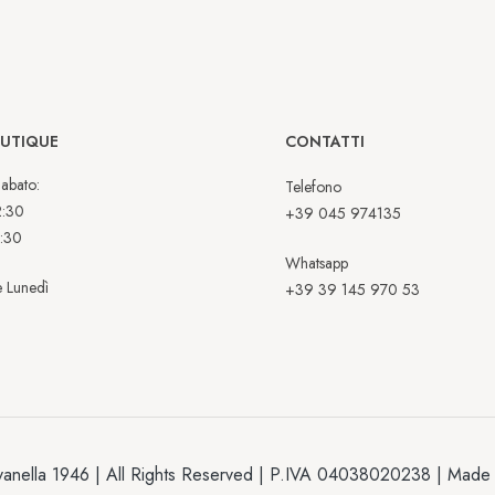
OUTIQUE
CONTATTI
abato:
Telefono
2:30
+39 045 974135
:30
Whatsapp
 Lunedì
+39 39 145 970 53
anella 1946 | All Rights Reserved | P.IVA 04038020238 | Made