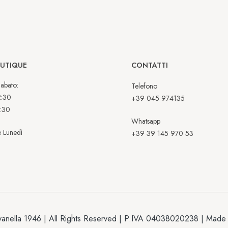
OUTIQUE
CONTATTI
abato:
Telefono
2:30
+39 045 974135
:30
Whatsapp
 Lunedì
+39 39 145 970 53
anella 1946 | All Rights Reserved | P.IVA 04038020238 | Made