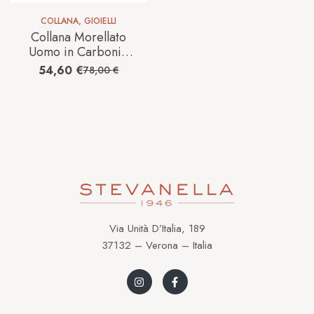
COLLANA
,
GIOIELLI
Collana Morellato
Uomo in Carbonio
Diamante S01L504P
54,60
€
78,00
€
Via Unità D’Italia, 189
37132 – Verona – Italia