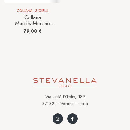
COLLANA
,
GIOIELLI
Collana
MurrinaMurano
Venezia Donna in
79,00
€
Acciaio Pietre dure
GM430010
Via Unità D’Italia, 189
37132 – Verona – Italia