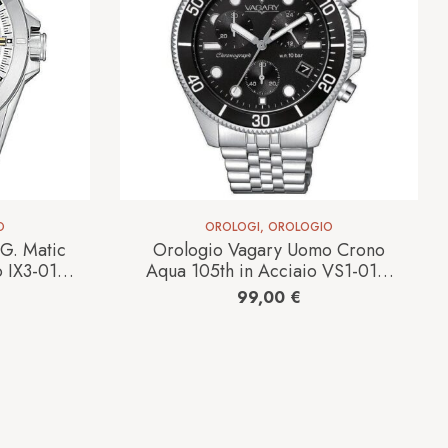
O
OROLOGI
,
OROLOGIO
G. Matic
Orologio Vagary Uomo Crono
o IX3-017-
Aqua 105th in Acciaio VS1-019-
55
99,00
€