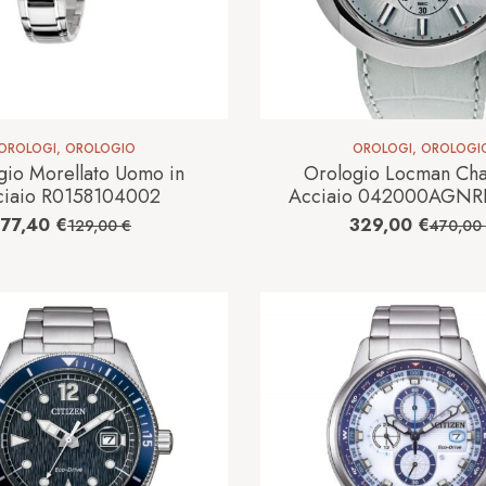
OROLOGI
,
OROLOGIO
OROLOGI
,
OROLOGI
gio Morellato Uomo in
Orologio Locman Cha
ciaio R0158104002
Acciaio 042000AGN
KS-R
77,40
€
329,00
€
129,00
€
470,00