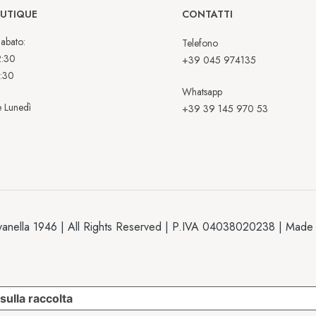
OUTIQUE
CONTATTI
abato:
Telefono
2:30
+39 045 974135
:30
Whatsapp
 Lunedì
+39 39 145 970 53
anella 1946 | All Rights Reserved | P.IVA 04038020238 | Made
sulla raccolta
LE TUE PREFERENZE RELATIVE ALL