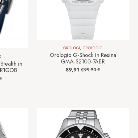
OROLOGI
,
OROLOGIO
Orologio G-Shock in Resina
O
GMA-S2100-7AER
tealth in
89,91
€
OR1GOB
99,90
€
€