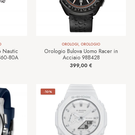
O
OROLOGI
,
OROLOGIO
o Nautic
Orologio Bulova Uomo Racer in
860-80A
Acciaio 98B428
399,00
€
-10%