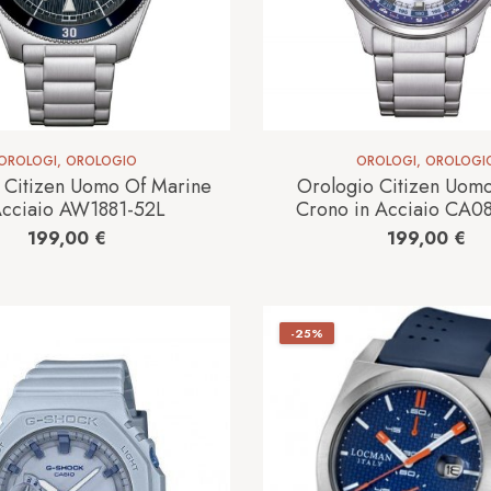
OROLOGI
,
OROLOGIO
OROLOGI
,
OROLOGI
 Citizen Uomo Of Marine
Orologio Citizen Uom
Acciaio AW1881-52L
Crono in Acciaio CA0
199,00
€
199,00
€
-25%