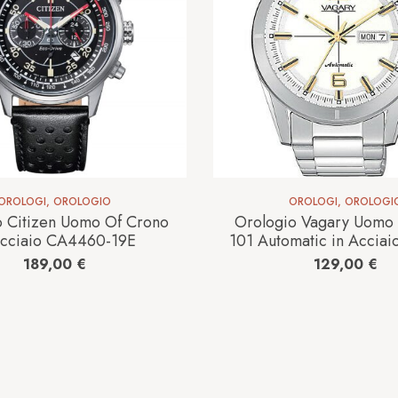
OROLOGI
,
OROLOGIO
OROLOGI
,
OROLOGI
o Citizen Uomo Of Crono
Orologio Vagary Uomo 
Acciaio CA4460-19E
101 Automatic in Acciai
11
189,00
€
129,00
€