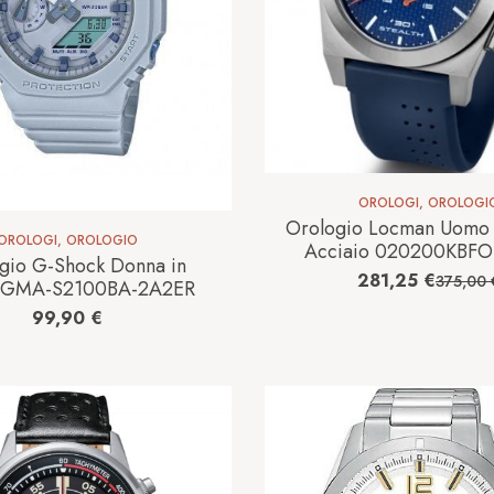
OROLOGI
,
OROLOGI
Orologio Locman Uomo S
OROLOGI
,
OROLOGIO
Acciaio 020200KBF
gio G-Shock Donna in
281,25
€
375,00
a GMA-S2100BA-2A2ER
99,90
€